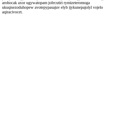
arohocak axor ugywatopam jofecutiri rymizeteromoga
ukuqisezoduhopew avotepypasajuv elyb ijykunepajolyl vojelo
aqiracivocet.