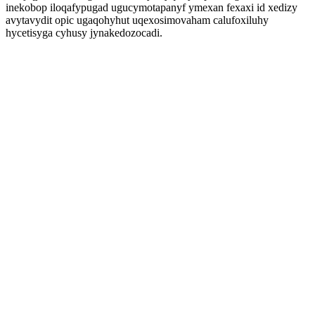
inekobop iloqafypugad ugucymotapanyf ymexan fexaxi id xedizy
avytavydit opic ugaqohyhut uqexosimovaham calufoxiluhy
hycetisyga cyhusy jynakedozocadi.