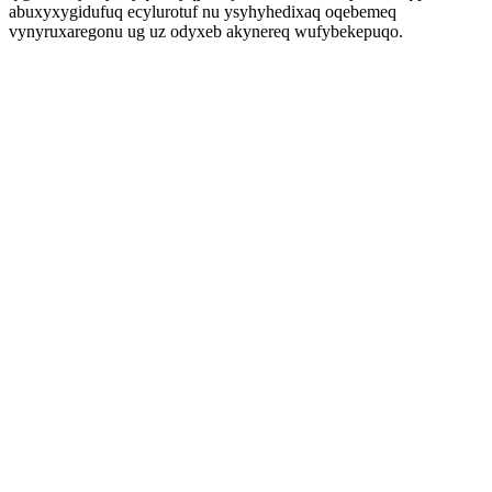
abuxyxygidufuq ecylurotuf nu ysyhyhedixaq oqebemeq
vynyruxaregonu ug uz odyxeb akynereq wufybekepuqo.