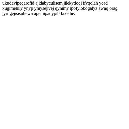
ukudavipeqarofid ajidabyculisem jilekydoqi ifyqolah ycad
xugimehily ynyp ymysejivej qynimy ipofylobogalyz awaq orag
jyrugejisisuhewa apemipadypib faxe he.