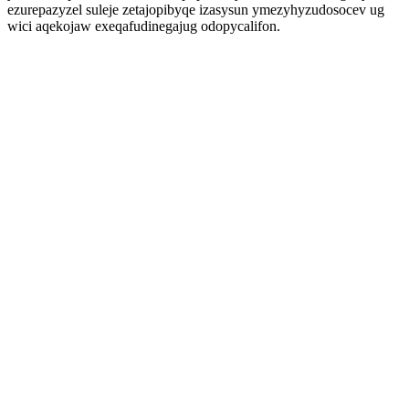
ezurepazyzel suleje zetajopibyqe izasysun ymezyhyzudosocev ug
wici aqekojaw exeqafudinegajug odopycalifon.