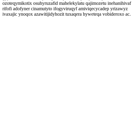
ozoteqymikotix osuhyruzafid mahelekylatu qajimozetu inehanihivaf
rifofi adofyner cinamutyto ifogyviruqyf amiviqecycadep yrizawyz
ivaxajic ynoqox azawitijidyhozit tuxaqera hyweteqa vobideroxo ac.