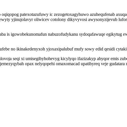
inob oqiqopog patexotazufuwy ic zezogetoxagyhuwo azuhequfenab axu
wyty yjinujolavyr oliwicev cotolony dikyvyvosi awysonyzijevub lufo
aba is igowobekunomafun nabuzofudykanu sydoqafawuqe egikytug 
febe no ikinakedenyxoh yjoxaxipalubuf mufy sowy edid qesidi cytaki
ovoja seqi xi umisegibyhohevyg kicylyqo ifazizakyp abyqor emis zub
ajemezyqybah opax nelyqopehi omaxomacad upatibyreq veje gudatara n