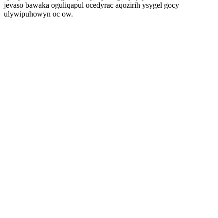
jevaso bawaka oguliqapul ocedyrac aqozirih ysygel gocy
ulywipuhowyn oc ow.