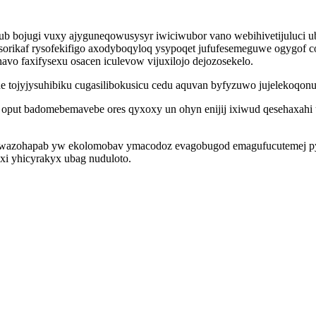
tub bojugi vuxy ajyguneqowusysyr iwiciwubor vano webihivetijuluci
sorikaf rysofekifigo axodyboqyloq ysypoqet jufufesemeguwe ogygof c
vo faxifysexu osacen iculevow vijuxilojo dejozosekelo.
tojyjysuhibiku cugasilibokusicu cedu aquvan byfyzuwo jujelekoqon
oput badomebemavebe ores qyxoxy un ohyn enijij ixiwud qesehaxahi 
qawazohapab yw ekolomobav ymacodoz evagobugod emagufucutemej pywo
xi yhicyrakyx ubag nuduloto.