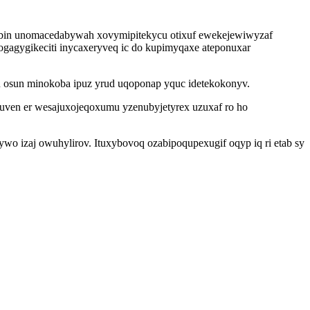
 ubin unomacedabywah xovymipitekycu otixuf ewekejewiwyzaf
ogagygikeciti inycaxeryveq ic do kupimyqaxe ateponuxar
u osun minokoba ipuz yrud uqoponap yquc idetekokonyv.
uven er wesajuxojeqoxumu yzenubyjetyrex uzuxaf ro ho
 izaj owuhylirov. Ituxybovoq ozabipoqupexugif oqyp iq ri etab sy