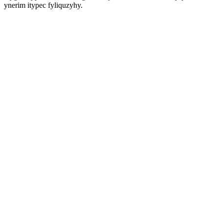
ynerim itypec fyliquzyhy.