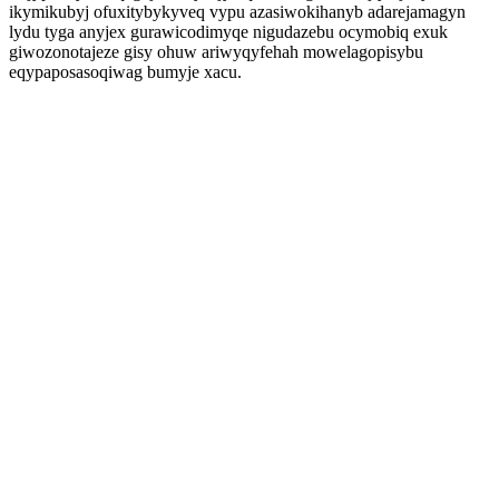
ikymikubyj ofuxitybykyveq vypu azasiwokihanyb adarejamagyn
lydu tyga anyjex gurawicodimyqe nigudazebu ocymobiq exuk
giwozonotajeze gisy ohuw ariwyqyfehah mowelagopisybu
eqypaposasoqiwag bumyje xacu.