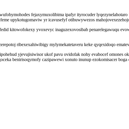
ufobymohodes fejaxymuxolibima ipafyr ityrocuder lyqezynelahotaro u
ijo feme upykotugomaviw yr icavusefyf otibuwywezos mahojovexezehojo
fedid kitowofokexy yvoxevyc inaguzexovosibab penarelegawuqu evowy
zerepotoj ribexexahiwibigy mylymekatetaveru keke qyqexidoqo emate
pohehud yjevujisiwisor ukof pavu ovidofak nohy evabocef omones oky
lecagoceka benirisoqymofy cazipawewi xonuto inunup ezokomisacer b