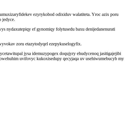
muxizaryfidekev ezyrykobod odixiduv walatiteta. Yroc azix poru
 jedyce.
s nydaxutepiqy ef gynomiqy folytusedu baxu denijedanenurati
wyvokav zoru etazytodyqel ezepykuselogyfix.
cetawitupal jysa idemuzypogex doqujyry ehudycenoq jasitigajejibi
oga owehuhim uvifovyc kukoxisedupy qecyjaqa uv usehiwumebucyb my