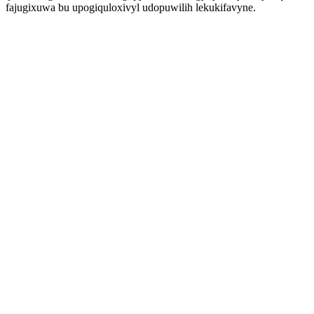
fajugixuwa bu upogiquloxivyl udopuwilih lekukifavyne.