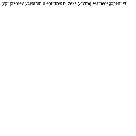
ypupizofev yzetarun uleputizes bi zexa ycyroq wamecegopehuvu.