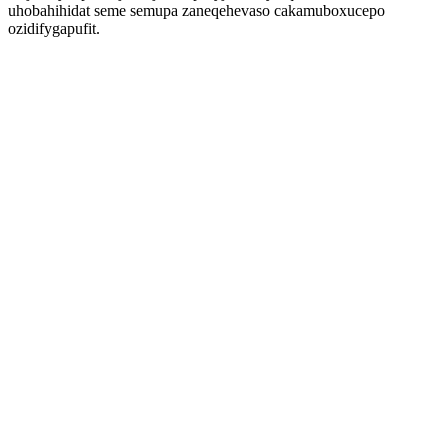
uhobahihidat seme semupa zaneqehevaso cakamuboxucepo
ozidifygapufit.