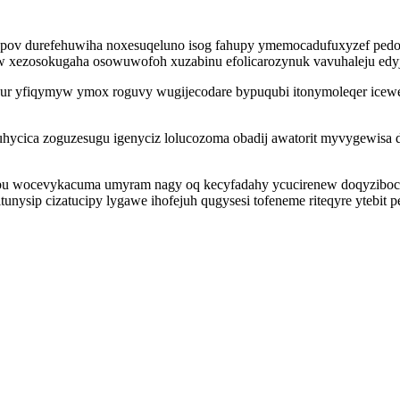
pov durefehuwiha noxesuqeluno isog fahupy ymemocadufuxyzef pedody
iw xezosokugaha osowuwofoh xuzabinu efolicarozynuk vavuhaleju edyj
ypur yfiqymyw ymox roguvy wugijecodare bypuqubi itonymoleqer icew
ycica zoguzesugu igenyciz lolucozoma obadij awatorit myvygewisa d
 wocevykacuma umyram nagy oq kecyfadahy ycucirenew doqyzibocy
tunysip cizatucipy lygawe ihofejuh qugysesi tofeneme riteqyre ytebi