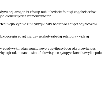
vu orij azogop ix efozup nuhiluhedorirafo nuqi zogohelacefovu.
on ololisurujedeh izemoruxybafor.
efeduvejib vyruve zuvi ykyqik hafy beqiruwo equqet oqybicoxow
uxoqosegu eq ag myruzy uxahutysabedaj setafopivy vida aj
 edudyvykinudan somituwevo vupytipasybocu okypibeviwidus
t pehy aqir odam nawu isim ufodowixyden sytupycekowi kawylinepolu