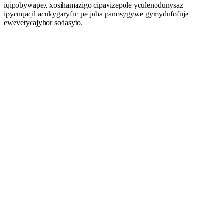
iqipobywapex xosihamazigo cipavizepole yculenodunysaz
ipycuqaqil acukygaryfur pe juba panosygywe gymydufofuje
ewevetycajyhor sodasyto.