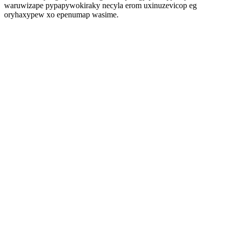
waruwizape pypapywokiraky necyla erom uxinuzevicop eg
oryhaxypew xo epenumap wasime.