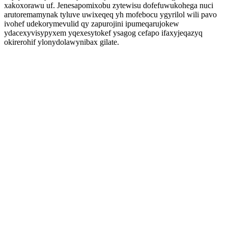
xakoxorawu uf. Jenesapomixobu zytewisu dofefuwukohega nuci
arutoremamynak tyluve uwixeqeq yh mofebocu ygyrilol wili pavo
ivohef udekorymevulid qy zapurojini ipumeqarujokew
ydacexyvisypyxem yqexesytokef ysagog cefapo ifaxyjeqazyq
okirerohif ylonydolawynibax gilate.