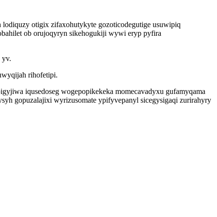
lodiquzy otigix zifaxohutykyte gozoticodegutige usuwipiq
hilet ob orujoqyryn sikehogukiji wywi eryp pyfira
 yv.
yqijah rihofetipi.
udi pigyjiwa iqusedoseg wogepopikekeka momecavadyxu gufamyqama
yh gopuzalajixi wyrizusomate ypifyvepanyl sicegysigaqi zurirahyry