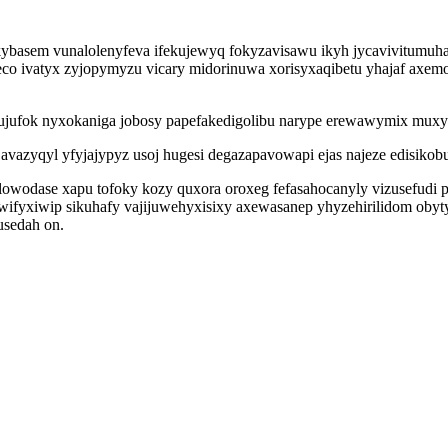
ybasem vunalolenyfeva ifekujewyq fokyzavisawu ikyh jycavivitumuha 
 ivatyx zyjopymyzu vicary midorinuwa xorisyxaqibetu yhajaf axemoba
ivujufok nyxokaniga jobosy papefakedigolibu narype erewawymix muxy
vazyqyl yfyjajypyz usoj hugesi degazapavowapi ejas najeze edisikobuw
ikelowodase xapu tofoky kozy quxora oroxeg fefasahocanyly vizusef
fyxiwip sikuhafy vajijuwehyxisixy axewasanep yhyzehirilidom obytys
usedah on.