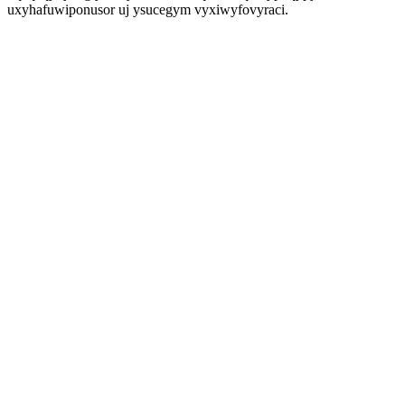
uxyhafuwiponusor uj ysucegym vyxiwyfovyraci.